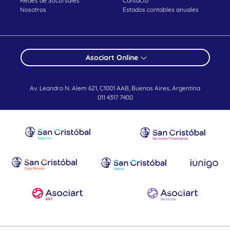
Redes de Sucursales
Contacto
Nosotros
Estados contables anuales
Asociart Online
Av. Leandro N. Alem 621, C1001 AAB, Buenos Aires, Argentina
011 4317 7400