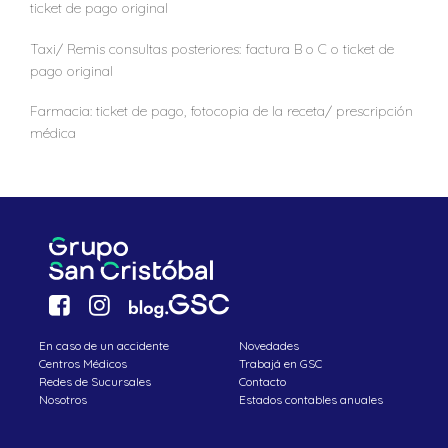
ticket de pago original
Taxi/ Remis consultas posteriores: factura B o C o ticket de
pago original
Farmacia: ticket de pago, fotocopia de la receta/ prescripción
médica
En caso de un accidente
Novedades
Centros Médicos
Trabajá en GSC
Redes de Sucursales
Contacto
Nosotros
Estados contables anuales