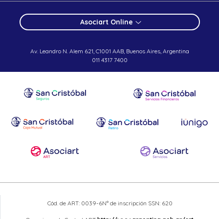
Asociart Online
Av. Leandro N. Alem 621, C1001 AAB, Buenos Aires, Argentina
011 4317 7400
Cód. de ART: 0039-6
N° de inscripción SSN: 620