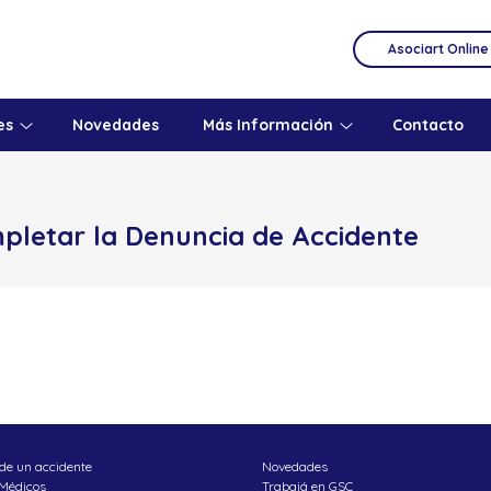
Asociart Online
es
Novedades
Más Información
Contacto
pletar la Denuncia de Accidente
de un accidente
Novedades
 Médicos
Trabajá en GSC