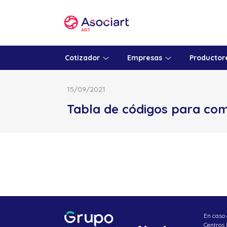
Skip
to
content
Cotizador
Empresas
Productor
15/09/2021
Tabla de códigos para com
En caso 
Centros