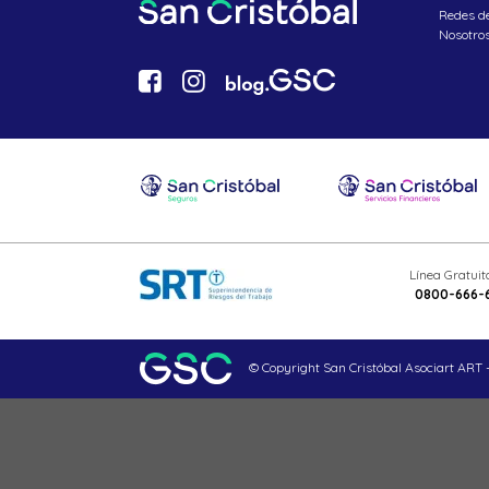
Redes d
Nosotro
Línea Gratui
0800-666-
© Copyright San Cristóbal Asociart ART -