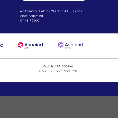
Av. Leandro N. Alem 621, C1001 AAB, Buenos
Aires, Argentina
011 4317 7400
Cód. de ART: 0039-6
N° de inscripción SSN: 620