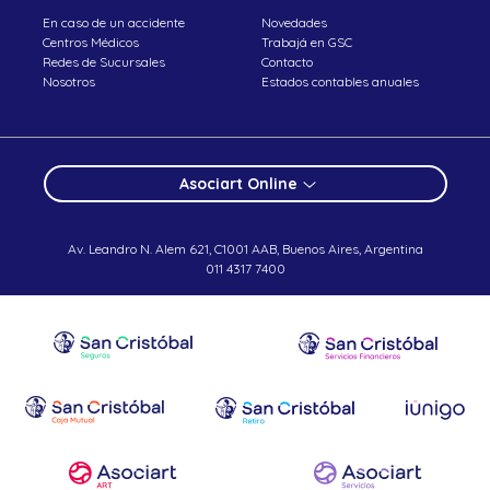
En caso de un accidente
Novedades
Centros Médicos
Trabajá en GSC
Redes de Sucursales
Contacto
Nosotros
Estados contables anuales
Asociart Online
Av. Leandro N. Alem 621, C1001 AAB, Buenos Aires, Argentina
011 4317 7400