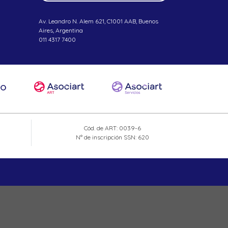
Av. Leandro N. Alem 621, C1001 AAB, Buenos
Aires, Argentina
011 4317 7400
Cód. de ART: 0039-6
N° de inscripción SSN: 620