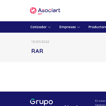
Skip
to
content
Cotizador
Empresas
Productor
13/07/2022
RAR
En caso 
Centros