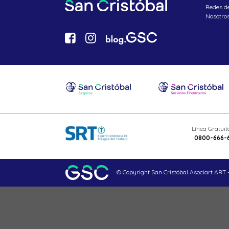
Redes d
Nosotro
Línea Gratui
0800-666-
© Copyright San Cristóbal Asociart ART -