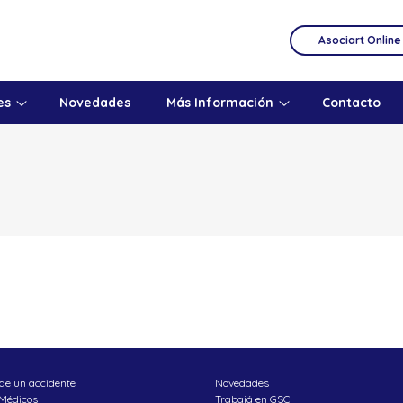
Asociart Online
es
Novedades
Más Información
Contacto
de un accidente
Novedades
 Médicos
Trabajá en GSC