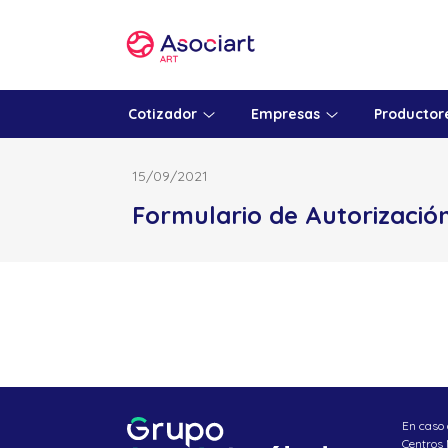
Skip
to
content
Cotizador
Empresas
Productor
15/09/2021
Formulario de Autorizació
En caso 
Centros