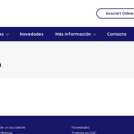
Asociart Online
es
Novedades
Más Información
Contacto
n
de un accidente
Novedades
 Médicos
Trabajá en GSC