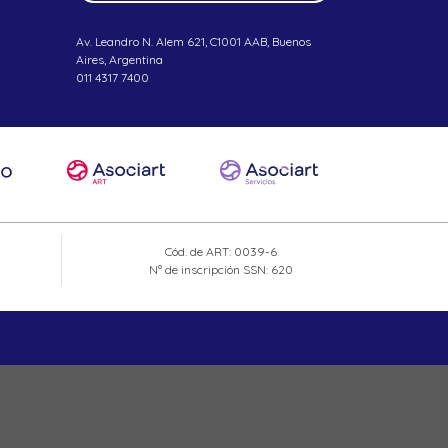
Av. Leandro N. Alem 621, C1001 AAB, Buenos
Aires, Argentina
011 4317 7400
Cód. de ART: 0039-6
N° de inscripción SSN: 620