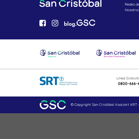
Redes d
Nosotro
Línea Gratui
0800-666-
© Copyright San Cristóbal Asociart ART -