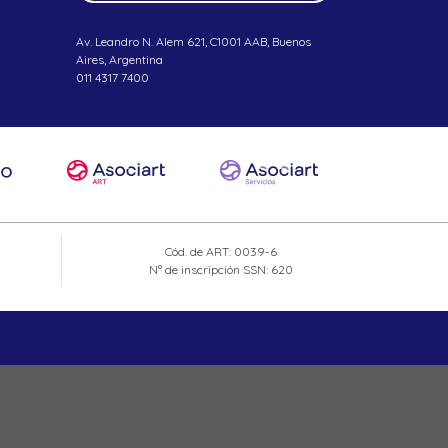
Av. Leandro N. Alem 621, C1001 AAB, Buenos
Aires, Argentina
011 4317 7400
Cód. de ART: 0039-6
N° de inscripción SSN: 620