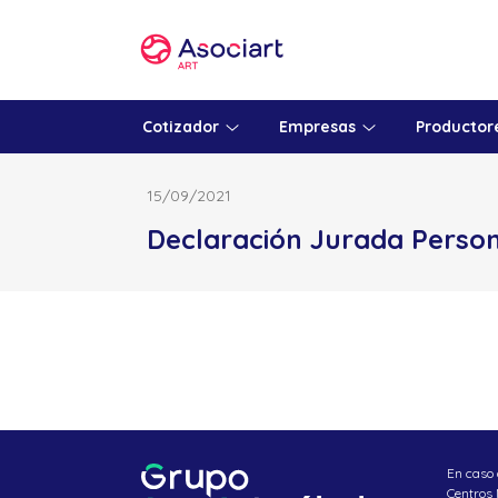
Skip
to
content
Cotizador
Empresas
Productor
15/09/2021
Declaración Jurada Person
En caso 
Centros