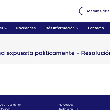
Asociart Online
es
Novedades
Más Información
Contacto
a expuesta políticamente – Resolució
de un accidente
Novedades
 Médicos
Trabajá en GSC