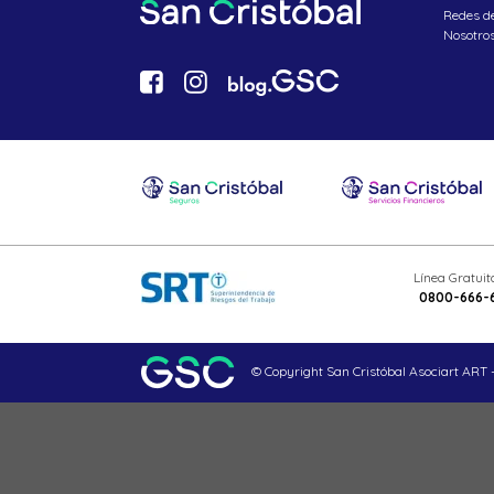
Redes d
Nosotro
Línea Gratui
0800-666-
© Copyright San Cristóbal Asociart ART -