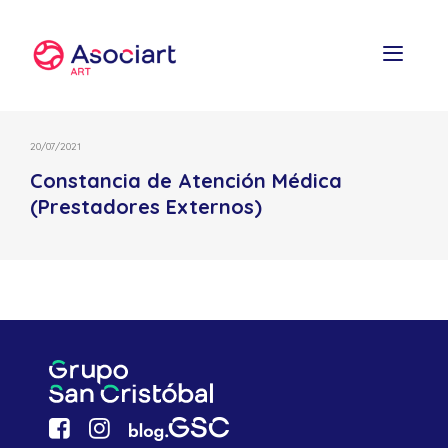
Skip
to
content
20/07/2021
Constancia de Atención Médica
(Prestadores Externos)