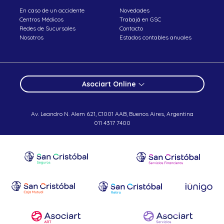
En caso de un accidente
Novedades
Centros Médicos
Trabajá en GSC
Redes de Sucursales
Contacto
Nosotros
Estados contables anuales
Asociart Online
Av. Leandro N. Alem 621, C1001 AAB, Buenos Aires, Argentina
011 4317 7400