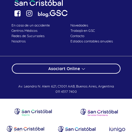
En caso de un accidente
Novedades
Centros Médicos
Trabajá en GSC
Redes de Sucursales
Contacto
Nosotros
Estados contables anuales
Asociart Online
Av. Leandro N. Alem 621, C1001 AAB, Buenos Aires, Argentina
011 4317 7400