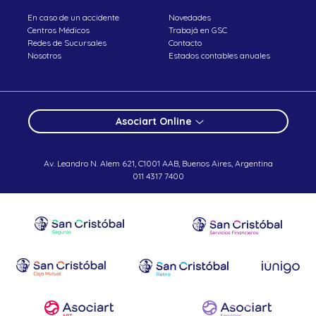
En caso de un accidente
Novedades
Centros Médicos
Trabajá en GSC
Redes de Sucursales
Contacto
Nosotros
Estados contables anuales
Asociart Online
Av. Leandro N. Alem 621, C1001 AAB, Buenos Aires, Argentina
011 4317 7400