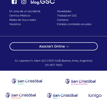
En caso de un accidente
Novedades
Centros Médicos
Trabajá en GSC
Redes de Sucursales
Contacto
Nosotros
Estados contables anuales
Asociart Online
Av. Leandro N. Alem 621, C1001 AAB, Buenos Aires, Argentina
011 4317 7400