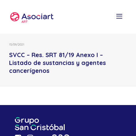
Skip
to
content
15/09/2021
SVCC – Res. SRT 81/19 Anexo I –
Listado de sustancias y agentes
cancerígenos