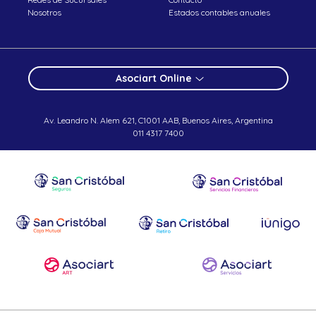
Nosotros
Estados contables anuales
Asociart Online
Av. Leandro N. Alem 621, C1001 AAB, Buenos Aires, Argentina
011 4317 7400