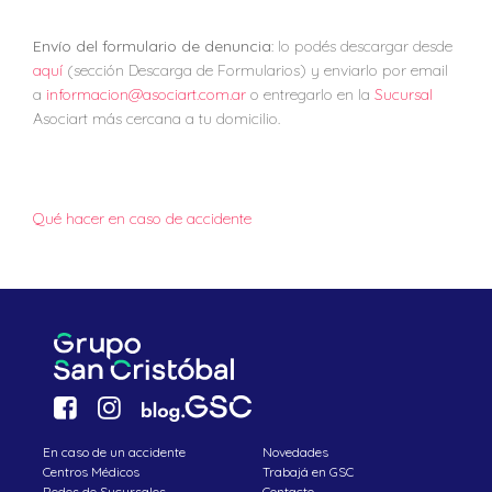
Envío del formulario de denuncia
: lo podés descargar desde
aquí
(sección Descarga de Formularios) y enviarlo por email
a
informacion@asociart.com.ar
o entregarlo en la
Sucursal
Asociart más cercana a tu domicilio.
Qué hacer en caso de accidente
En caso de un accidente
Novedades
Centros Médicos
Trabajá en GSC
Redes de Sucursales
Contacto