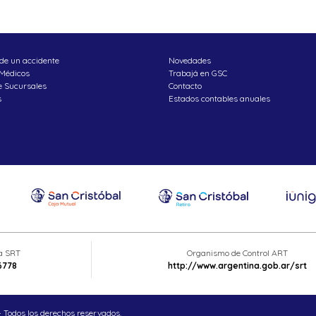
de un accidente
Novedades
 Médicos
Trabajá en GSC
e Sucursales
Contacto
s
Estados contables anuales
ta SRT
Organismo de Control ART
6778
http://www.argentina.gob.ar/srt
 Todos los derechos reservados.