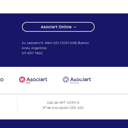
Asociart Online
Av. Leandro N. Alem 621, C1001 AAB, Buenos
Aires, Argentina
011 4317 7400
Cód. de ART: 0039-6
N° de inscripción SSN: 620