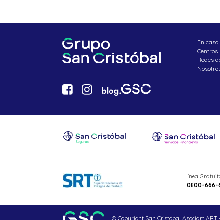
En caso 
Centros
Redes d
Nosotro
Línea Gratui
0800-666-
© Copyright San Cristóbal Asociart ART -