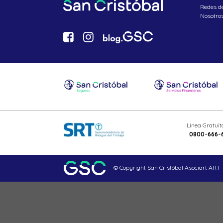
Redes d
Nosotro
Línea Gratui
0800-666-
© Copyright San Cristóbal Asociart ART -