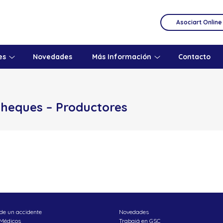
Asociart Online
es
Novedades
Más Información
Contacto
 cheques – Productores
de un accidente
Novedades
 Médicos
Trabajá en GSC