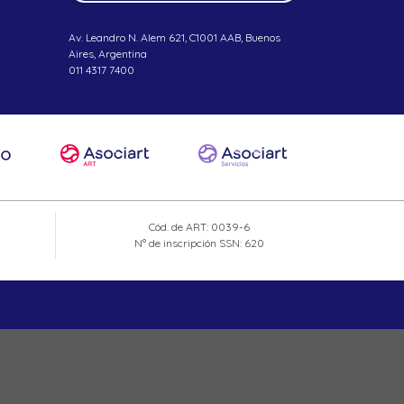
Av. Leandro N. Alem 621, C1001 AAB, Buenos
Aires, Argentina
011 4317 7400
Cód. de ART: 0039-6
N° de inscripción SSN: 620