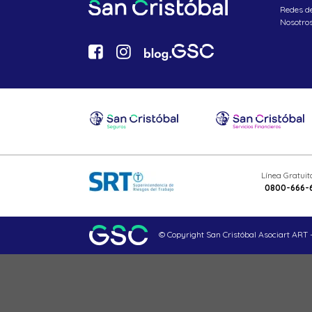
Redes d
Nosotro
Línea Gratui
0800-666-
© Copyright San Cristóbal Asociart ART -