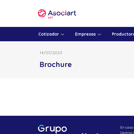
Skip
to
content
Cotizador
Empresas
Productor
14/07/2023
Brochure
En caso 
Centros