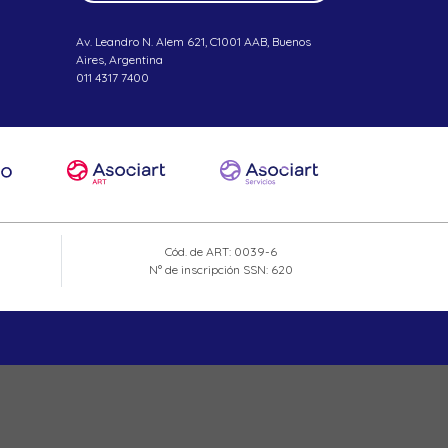
Av. Leandro N. Alem 621, C1001 AAB, Buenos
Aires, Argentina
011 4317 7400
Cód. de ART: 0039-6
N° de inscripción SSN: 620