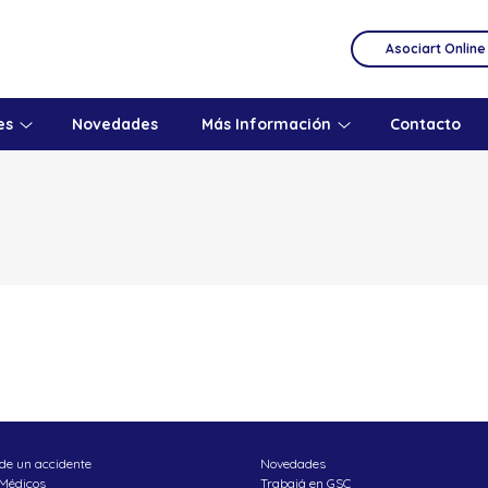
Asociart Online
es
Novedades
Más Información
Contacto
de un accidente
Novedades
 Médicos
Trabajá en GSC